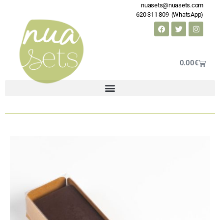
nuasets@nuasets.com
620 311 809 (WhatsApp)
0.00
€