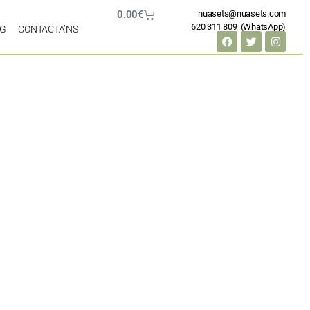
0.00
€
nuasets@nuasets.com
620 311 809 (WhatsApp)
G
CONTACTA’NS