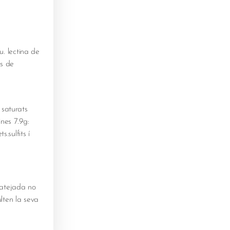
. lectina de
ts de
 saturats
ines 7.9g:
.sulfits í
latejada no
lten la seva