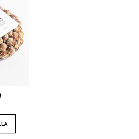
g
LLA