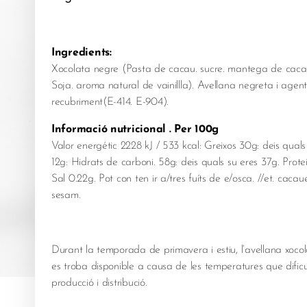
Ingredients:
Xocolata negre (Pasta de cacau. sucre. mantega de cacau
Soja. aroma natural de vainillla). Avellana negreta i agen
recubriment(E-414. E-904).
Informació nutricional . Per 100g
Valor energétic 2228 kJ / 533 kcal: Greixos 30g: deis quals
12g: Hidrats de carboni. 58g: deis quals su eres 37g. Prote
Sal 0.22g. Pot con ten ir a/tres fuíts de e/osca. //et. cacauets
sesam.
Durant la temporada de primavera i estiu, l’avellana xoco
es troba disponible a causa de les temperatures que dificu
producció i distribució.