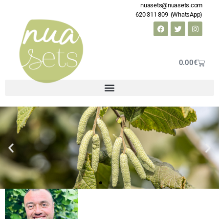
nuasets@nuasets.com
620 311 809 (WhatsApp)
0.00
€