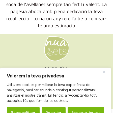
soca de l’avellaner sempre tan fèrtil i valent. La
pagesia aboca amb plena dedicació la teva
recol·lecció I torna un any rere l’altre a conrear-
te amb estimació
Fotos XEVI F GÜELL
Valorem la teva privadesa
Utilitzem cookies per millorar la teva experiència de
Nota legal
navegació, publicar anuncis o contingut personalitzats i
Termes i condicions
analitzar el nostre trànsit. En fer clic a "Acceptar-ho tot",
Política de privacitat
acceptes l'ús que fem de les cookies.
Política de cookies
Personalitzar
Rebutjar
Accepta-ho tot