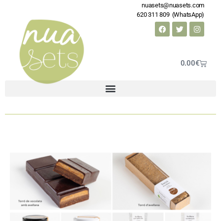
nuasets@nuasets.com
620 311 809 (WhatsApp)
0.00
€