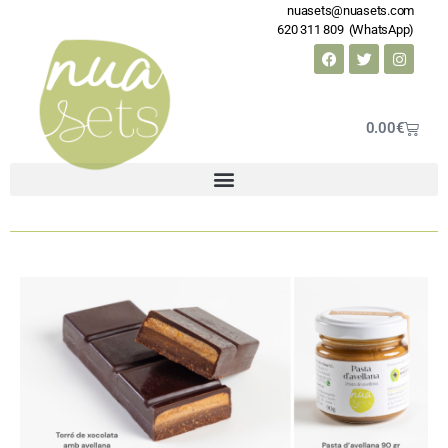
nuasets@nuasets.com
620 311 809 (WhatsApp)
0.00
€