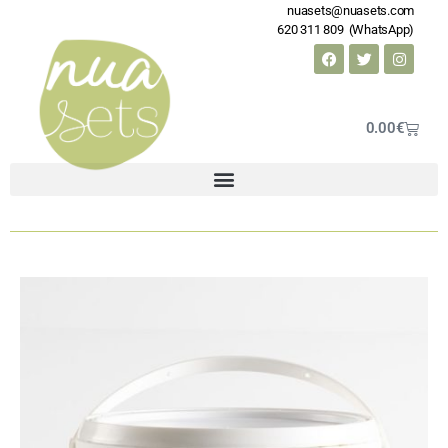
nuasets@nuasets.com
620 311 809 (WhatsApp)
0.00
€