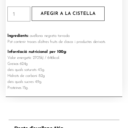
AFEGIR A LA CISTELLA
lngredients:
avellana negreta torrada
Pot contenir traces d’altres fruits de closca i productes derivats.
Inforn1ació nutricional per 100g:
Valor energetic 2705kJ / 646kcal.
Greixos 62.4g
deis quals saturats 4.5g.
Hidrats de carboni 8.2g
deis quals sucres 4.9g.
Proteines 15g.