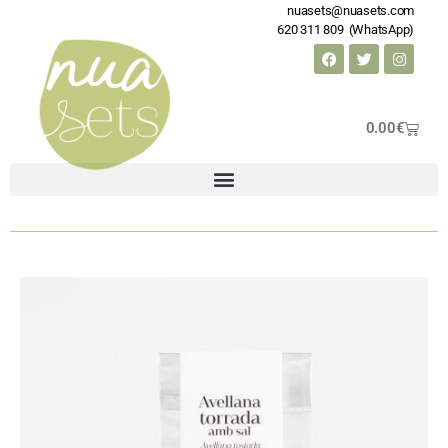
nuasets@nuasets.com
620 311 809 (WhatsApp)
0.00
€