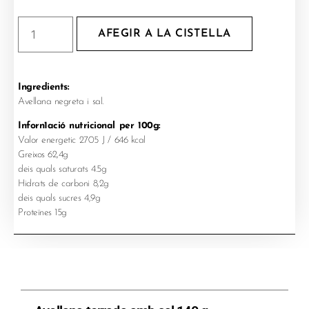
AFEGIR A LA CISTELLA
Ingredients:
Avellana negreta i sal.
Inforn1ació nutricional per 100g:
Valor energetic 2705 J / 646 kcal
Greixos 62,4g
deis quals saturats 4.5g
Hidrats de carboni 8,2g
deis quals sucres 4,9g
Proteïnes 15g