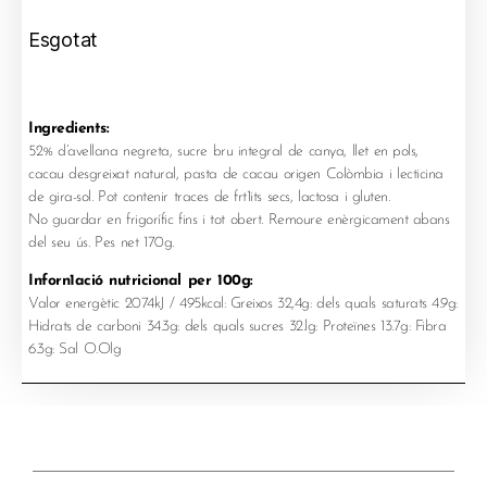
Esgotat
Ingredients:
52% d’avellana negreta, sucre bru integral de canya, llet en pols,
cacau desgreixat natural, pasta de cacau origen Colòmbia i lecticina
de gira-sol. Pot contenir traces de frt1its secs, lactosa i gluten.
No guardar en frigorífic fins i tot obert. Remoure enèrgicament abans
del seu ús. Pes net 170g.
Inforn1ació nutricional per 100g:
Valor energètic 2074kJ / 495kcal: Greixos 32,4g: dels quals saturats 4.9g:
Hidrats de carboni 34.3g: dels quals sucres 32.lg: Proteïnes 13.7g: Fibra
6.3g: Sal O.Olg