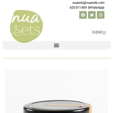
nuasets@nuasets.com
620 311 809 (WhatsApp)
0.00
€