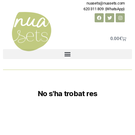
nuasets@nuasets.com
620 311 809 (WhatsApp)
0.00
€
No s'ha trobat res