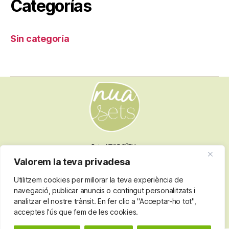
Categorías
Sin categoría
Fotos XEVI F GÜELL
Valorem la teva privadesa
Utilitzem cookies per millorar la teva experiència de
Nota legal
navegació, publicar anuncis o contingut personalitzats i
Termes i condicions
analitzar el nostre trànsit. En fer clic a "Acceptar-ho tot",
Política de privacitat
acceptes l'ús que fem de les cookies.
Política de cookies