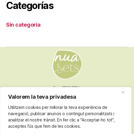
Categorías
Sin categoría
Fotos XEVI F GÜELL
Valorem la teva privadesa
Utilitzem cookies per millorar la teva experiència de
Nota legal
navegació, publicar anuncis o contingut personalitzats i
Termes i condicions
analitzar el nostre trànsit. En fer clic a "Acceptar-ho tot",
Política de privacitat
acceptes l'ús que fem de les cookies.
Política de cookies