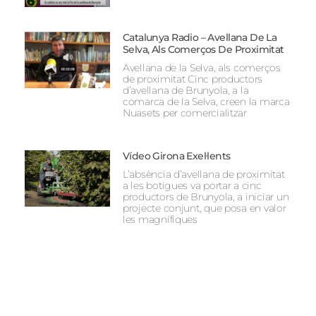
Catalunya Radio – Avellana De La
Selva, Als Comerços De Proximitat
Avellana de la Selva, als comerços
de proximitat Cinc productors
d’avellana de Brunyola, a la
comarca de la Selva, creen la marca
Nuasets per comercialitzar
Vídeo Girona Exel·lents
L’absència d’avellana de proximitat
a les botigues va portar a cinc
productors de Brunyola, a iniciar un
projecte conjunt, que posa en valor
les magnífiques