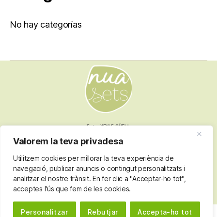
No hay categorías
Fotos XEVI F GÜELL
Valorem la teva privadesa
Utilitzem cookies per millorar la teva experiència de
Nota legal
navegació, publicar anuncis o contingut personalitzats i
Termes i condicions
analitzar el nostre trànsit. En fer clic a "Acceptar-ho tot",
Política de privacitat
acceptes l'ús que fem de les cookies.
Política de cookies
Personalitzar
Rebutjar
Accepta-ho tot