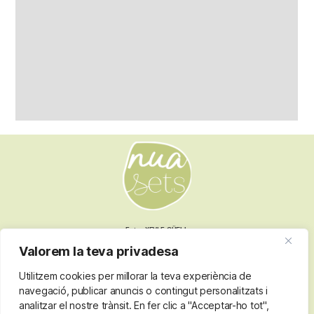
Fotos XEVI F GÜELL
Valorem la teva privadesa
Utilitzem cookies per millorar la teva experiència de
Nota legal
navegació, publicar anuncis o contingut personalitzats i
Termes i condicions
analitzar el nostre trànsit. En fer clic a "Acceptar-ho tot",
Política de privacitat