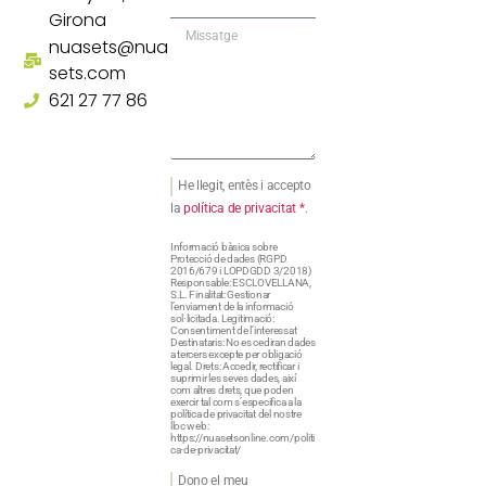
Girona
nuasets@nua
sets.com
621 27 77 86
He llegit, entès i accepto
la
política de privacitat *
.
Informació bàsica sobre
Protecció de dades (RGPD
2016/679 i LOPDGDD 3/2018)
Responsable: ESCLOVELLANA,
S.L. Finalitat: Gestionar
l’enviament de la informació
sol·licitada. Legitimació:
Consentiment de l’interessat
Destinataris: No es cediran dades
a tercers excepte per obligació
legal. Drets: Accedir, rectificar i
suprimir les seves dades, així
com altres drets, que poden
exercir tal com s’especifica a la
política de privacitat del nostre
lloc web:
https://nuasetsonline.com/politi
ca-de-privacitat/
Dono el meu