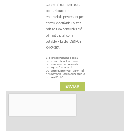
consentiment per rebre
comunicacions
comercials posteriors per
correu electrònic i altres
mitjans de comunicació
ofimàtics, tal com
estableix la Llei LSSI/CE
34/2002.
Si posteriorment no desitja
continuar rebent les nostres
comunicacions comercials
vostè podrà revocar el
consentiment enviant un e-mail
a nuasets@nuasets.com amb la
paraula BAIXA.
ENVIAR