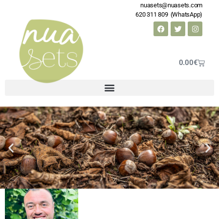
nuasets@nuasets.com
620 311 809 (WhatsApp)
0.00
€