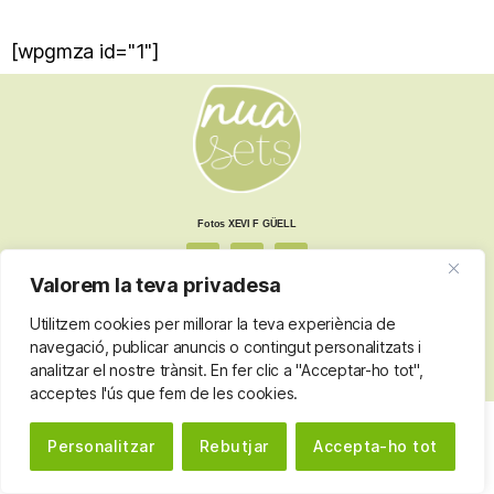
[wpgmza id="1"]
Fotos XEVI F GÜELL
Valorem la teva privadesa
Nota legal
Utilitzem cookies per millorar la teva experiència de
Termes i condicions
navegació, publicar anuncis o contingut personalitzats i
Política de privacitat
Política de cookies
analitzar el nostre trànsit. En fer clic a "Acceptar-ho tot",
acceptes l'ús que fem de les cookies.
Personalitzar
Rebutjar
Accepta-ho tot